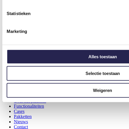
organisaties om inwoners op een laagdrempelige manier samen te
brengen.
Statistieken
Header menu nieuw
Marketing
Home
Over het platform
Functionaliteiten
Alles toestaan
Cases
Pakketten
Nieuws
Selectie toestaan
Contact
Header menu nieuw
Weigeren
Home
Over het platform
Functionaliteiten
Cases
Pakketten
Nieuws
Contact