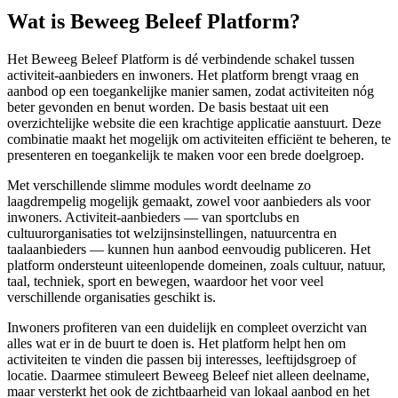
Wat is Beweeg Beleef Platform?
Het Beweeg Beleef Platform is dé verbindende schakel tussen
activiteit-aanbieders en inwoners. Het platform brengt vraag en
aanbod op een toegankelijke manier samen, zodat activiteiten nóg
beter gevonden en benut worden. De basis bestaat uit een
overzichtelijke website die een krachtige applicatie aanstuurt. Deze
combinatie maakt het mogelijk om activiteiten efficiënt te beheren, te
presenteren en toegankelijk te maken voor een brede doelgroep.
Met verschillende slimme modules wordt deelname zo
laagdrempelig mogelijk gemaakt, zowel voor aanbieders als voor
inwoners. Activiteit-aanbieders — van sportclubs en
cultuurorganisaties tot welzijnsinstellingen, natuurcentra en
taalaanbieders — kunnen hun aanbod eenvoudig publiceren. Het
platform ondersteunt uiteenlopende domeinen, zoals cultuur, natuur,
taal, techniek, sport en bewegen, waardoor het voor veel
verschillende organisaties geschikt is.
Inwoners profiteren van een duidelijk en compleet overzicht van
alles wat er in de buurt te doen is. Het platform helpt hen om
activiteiten te vinden die passen bij interesses, leeftijdsgroep of
locatie. Daarmee stimuleert Beweeg Beleef niet alleen deelname,
maar versterkt het ook de zichtbaarheid van lokaal aanbod en het