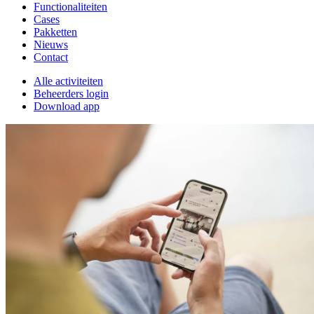
Functionaliteiten
Cases
Pakketten
Nieuws
Contact
Alle activiteiten
Beheerders login
Download app