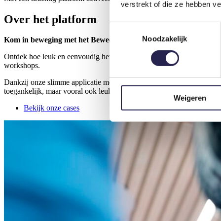
verstrekt of die ze hebben v
Over het platform
Toestemmingsselectie
Noodzakelijk
Kom in beweging met het Beweeg Beleef Platform!
Ontdek hoe leuk en eenvoudig het is om inwoners actief te houden in j
workshops.
Dankzij onze slimme applicatie met diverse modules, die ook naadloo
toegankelijk, maar vooral ook leuk!
Weigeren
Bekijk onze cases