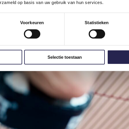
erzameld op basis van uw gebruik van hun services.
Voorkeuren
Statistieken
ouw gemeente. Met ons platform vind je in een paar klikken activiteiten
s te koppelen is aan websites, brengen we de inwoner rechtstreeks in
Selectie toestaan