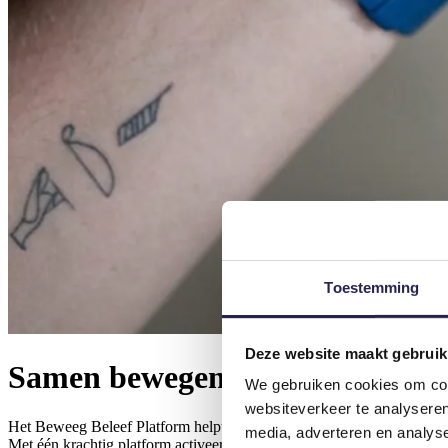
Toestemming
Deze website maakt gebruik
Samen bewegen. Samen beleven
We gebruiken cookies om cont
websiteverkeer te analyseren
Het Beweeg Beleef Platform helpt gemeenten en maatschappelijke or
media, adverteren en analys
Met één krachtig platform activeer je jong en oud tot meer bewegen