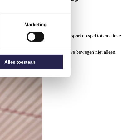
Marketing
 die bij de deelnemers passen. Van sport en spel tot creatieve
 contact met jouw aanbod. Zo maken we bewegen niet alleen
Alles toestaan