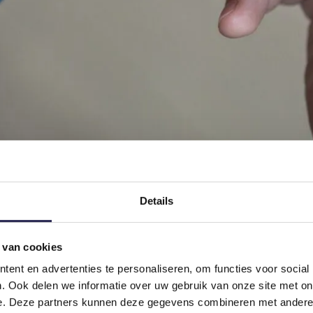
Details
 van cookies
. Samen bouwen aan een gezonde
ent en advertenties te personaliseren, om functies voor social
. Ook delen we informatie over uw gebruik van onze site met on
ganisaties om inwoners op een laagdrempelige manier samen te brenge
e. Deze partners kunnen deze gegevens combineren met andere i
, ontmoeten en meedoen. Maak impact zichtbaar, vergroot betrokkenhei