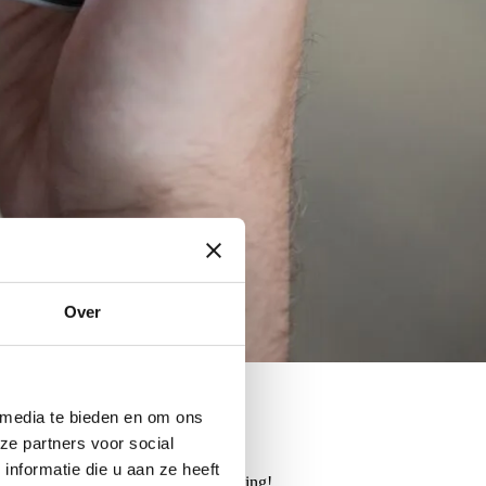
Over
 buurt.
 media te bieden en om ons
ze partners voor social
n.
nformatie die u aan ze heeft
d en breng de gemeenschap in beweging!