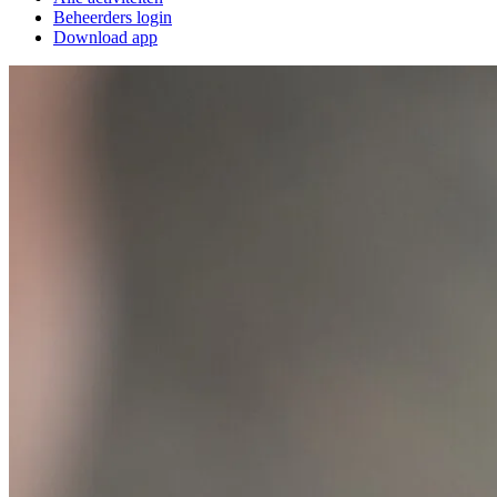
Beheerders login
Download app