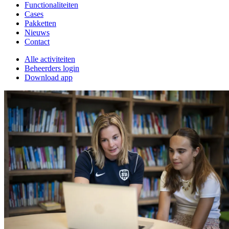
Functionaliteiten
Cases
Pakketten
Nieuws
Contact
Alle activiteiten
Beheerders login
Download app