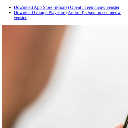
Download App Store (iPhone)
Opent in een nieuw venster
Download Google Playstore (Android)
Opent in een nieuw
venster