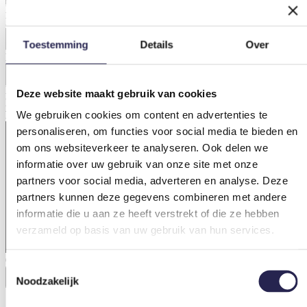
E-mailadres
verplicht
E-mailadres invoeren
Toestemming
Details
Over
E-mailadres bevestigen
Bericht
verplicht
Deze website maakt gebruik van cookies
Laat ons weten wat je bezighoudt. Heb je een vraag voor ons? Stel
We gebruiken cookies om content en advertenties te
hem gerust.
personaliseren, om functies voor social media te bieden en
om ons websiteverkeer te analyseren. Ook delen we
informatie over uw gebruik van onze site met onze
partners voor social media, adverteren en analyse. Deze
partners kunnen deze gegevens combineren met andere
informatie die u aan ze heeft verstrekt of die ze hebben
verzameld op basis van uw gebruik van hun services.
0 van 600 max. aantal karakters
Toestemmingsselectie
Noodzakelijk
Versturen